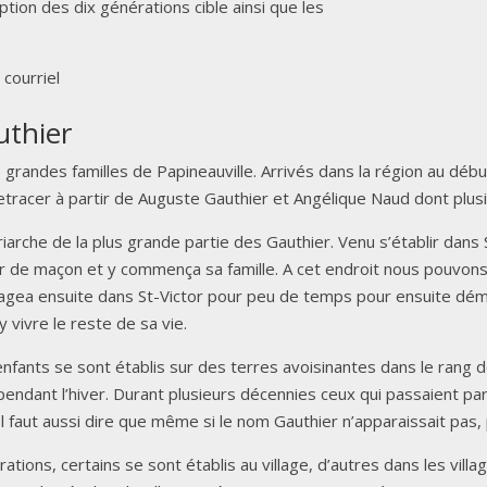
iption des dix générations cible ainsi que les
courriel
uthier
s grandes familles de Papineauville. Arrivés dans la région au déb
etracer à partir de Auguste Gauthier et Angélique Naud dont plusieu
riarche de la plus grande partie des Gauthier. Venu s’établir dan
er de maçon et y commença sa famille. A cet endroit nous pouvons v
gea ensuite dans St-Victor pour peu de temps pour ensuite dém
vivre le reste de sa vie.
nfants se sont établis sur des terres avoisinantes dans le rang d
er pendant l’hiver. Durant plusieurs décennies ceux qui passaient 
 Il faut aussi dire que même si le nom Gauthier n’apparaissait pas, 
rations, certains se sont établis au village, d’autres dans les villa