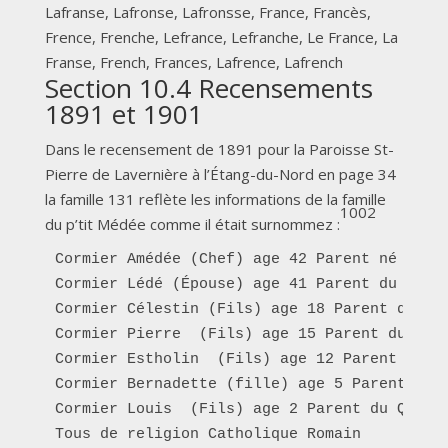
Lafranse, Lafronse, Lafronsse, France, Francès,
Frence, Frenche, Lefrance, Lefranche, Le France, La
Franse, French, Frances, Lafrence, Lafrench
Section 10.4 Recensements
1891 et 1901
Dans le recensement de 1891 pour la Paroisse St-
Pierre de Lavernière à l’Étang-du-Nord en page 34
la famille 131 reflète les informations de la famille
1002
du p’tit Médée comme il était surnommez :
Cormier Amédée (Chef) age 42 Parent né en No
Cormier Lédé (Épouse) age 41 Parent du Québe
Cormier Célestin (Fils) age 18 Parent du qué
Cormier Pierre  (Fils) age 15 Parent du québ
Cormier Estholin  (Fils) age 12 Parent du Qu
Cormier Bernadette (fille) age 5 Parent du Q
Cormier Louis  (Fils) age 2 Parent du Québec
Tous de religion Catholique Romain