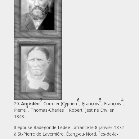
7
6
5
4
20.
Amédée
Cormier (Cyprien
, François
, François
,
3
2
1
Pierre
, Thomas-Charles
, Robert
)est né Env. en
1848.
Il épouse Radégonde Lédée Lafrance le 8-janvier-1872
à St-Pierre de Laverniére, Étang-du-Nord, Îles-de-la-