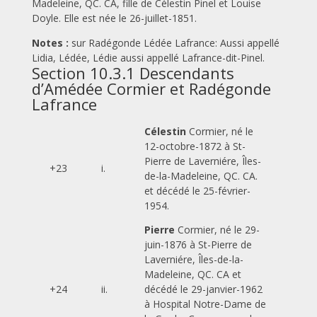
Madeleine, QC. CA, fille de Célestin Pinel et Louise
Doyle. Elle est née le 26-juillet-1851.
Notes :
sur Radégonde Lédée Lafrance: Aussi appellé
Lidia, Lédée, Lédie aussi appellé Lafrance-dit-Pinel.
Section 10.3.1 Descendants
d’Amédée Cormier et Radégonde
Lafrance
Célestin
Cormier, né le
12-octobre-1872 à St-
Pierre de Laverniére, Îles-
+23
i.
de-la-Madeleine, QC. CA.
et décédé le 25-février-
1954.
Pierre
Cormier, né le 29-
juin-1876 à St-Pierre de
Laverniére, Îles-de-la-
Madeleine, QC. CA et
+24
ii.
décédé le 29-janvier-1962
à Hospital Notre-Dame de