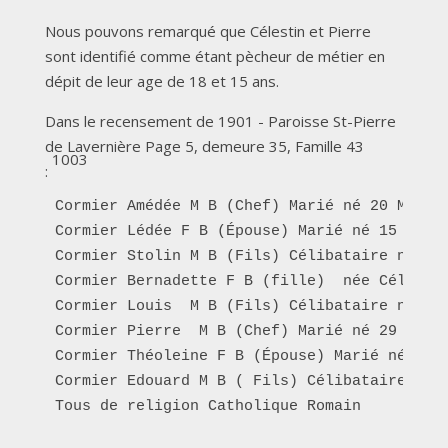
Nous pouvons remarqué que Célestin et Pierre
sont identifié comme étant pècheur de métier en
dépit de leur age de 18 et 15 ans.
Dans le recensement de 1901 - Paroisse St-Pierre
de Lavernière Page 5, demeure 35, Famille 43
1003
:
Cormier Amédée M B (Chef) Marié né 20 Mars 1
Cormier Lédée F B (Épouse) Marié né 15 Févri
Cormier Stolin M B (Fils) Célibataire né 15 
Cormier Bernadette F B (fille)  née Célibata
Cormier Louis  M B (Fils) Célibataire né 19 
Cormier Pierre  M B (Chef) Marié né 29 Juin 
Cormier Théoleine F B (Épouse) Marié née 2 A
Cormier Edouard M B ( Fils) Célibataire né 2
Tous de religion Catholique Romain